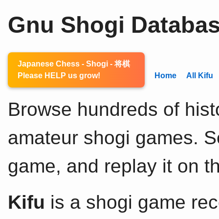
Gnu Shogi Databa
Japanese Chess - Shogi - 将棋
Please HELP us grow!
Home
All Kifu
Browse hundreds of histo
amateur shogi games. Sel
game, and replay it on th
Kifu
is a shogi game rec