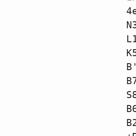
41
☗１三歩成
4
42
☖１三香不成
43
☗１三香成
44
☖１三銀不成
N
45
☗５六香
46
☖４四香
L
47
☗６九玉不成
48
☖３七歩
49
☗３七桂不成
K
50
☖３七桂成
51
☗１五角
B
52
☖５二玉不成
53
☗３七角不成
54
☖４五銀不成
B
55
☗６六角不成
56
☖６二金不成
S
57
☗７九玉不成
58
☖６三金不成
59
☗７七銀不成
B
60
☖２四銀不成
61
☗２六角不成
B
62
☖６五歩不成
63
☗４四角不成
64
☖４四歩不成