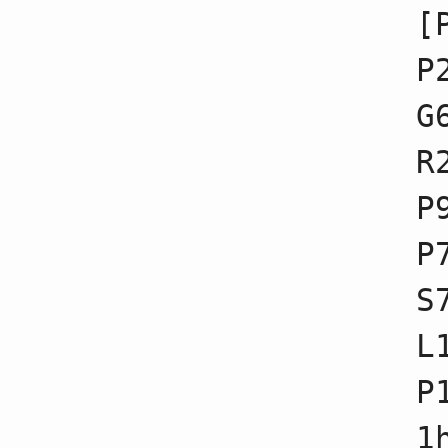
17
☗７六歩不成
[
18
☖３四歩不成
19
☗３六飛不成
P
20
☖８八角成
21
☗８八銀不成
22
☖２八角
G
23
☗３四飛不成
24
☖３三桂不成
R
25
☗１八香不成
26
☖６三銀不成
P
27
☗１六歩不成
28
☖５四銀不成
29
☗１五歩不成
P
30
☖１九角成
31
☗１七香不成
S
32
☖１八馬不成
33
☗７七角
34
☖２二銀不成
L
35
☗１四歩不成
36
☖４五馬不成
P
37
☗３六飛不成
38
☖３六馬不成
39
☗３六歩不成
1
40
☖２五桂不成