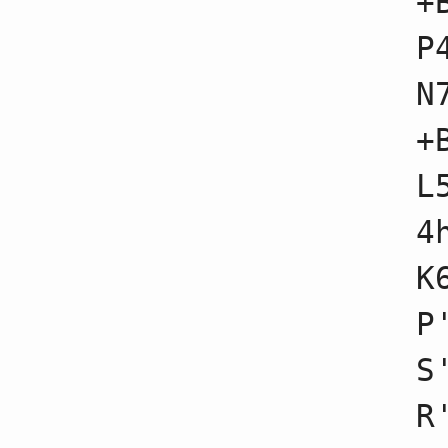
+
65
☗７五桂
66
☖６四金不成
P
67
☗４四角不成
68
☖４三金不成
N
69
☗２二角成
70
☖３三銀不成
71
☗２一馬不成
+
72
☖２六桂
73
☗４六歩不成
L
74
☖３八桂成
75
☗４五歩不成
76
☖１九飛
4
77
☗３九香
78
☖４九成桂不成
K
79
☗８三桂成
80
☖６二飛不成
81
☗４一銀
P
82
☖４一玉不成
83
☗４三馬不成
S
84
☖３九飛成
85
☗３三馬不成
86
☖６九銀
87
☗５三香成
88
☖７八銀成