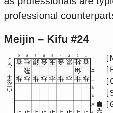
as professionals are typic
professional counterpart
Meijin – Kifu #24
[
９
８
７
６
５
４
３
２
１
し
香
桂
銀
金
玉
金
銀
桂
香
一
な
[
飛
角
二
手
歩
歩
歩
歩
歩
歩
歩
歩
歩
[
三
後
四
[
五
[
六
先
七