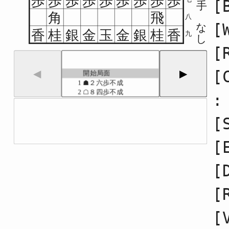
歩
歩
歩
歩
歩
歩
歩
歩
歩
[
手
角
飛
八
[
な
香
桂
銀
金
玉
金
銀
桂
香
九
し
[
[
◀
▶
開始局面
1
☗２六歩不成
2
☖８四歩不成
:
3
☗２五歩不成
4
☖８五歩不成
[
5
☗７八金不成
6
☖３二金不成
7
☗２四歩不成
[
8
☖２四歩不成
9
☗２四飛不成
[
10
☖２三歩
11
☗２六飛不成
12
☖７二銀不成
[
13
☗９六歩不成
14
☖１四歩不成
[
15
☗３八銀不成
16
☖６四歩不成