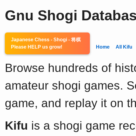
Gnu Shogi Databa
Japanese Chess - Shogi - 将棋
Please HELP us grow!
Home
All Kifu
Browse hundreds of histo
amateur shogi games. Sel
game, and replay it on th
Kifu
is a shogi game rec