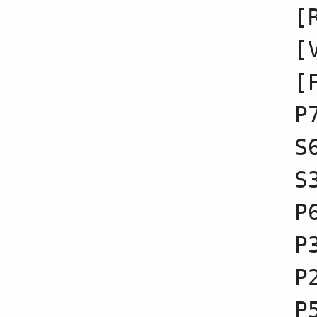
17
☗３六歩不成
[
18
☖６四歩不成
19
☗２六歩不成
[
20
☖６三銀不成
21
☗２五歩不成
22
☖５二飛不成
[
23
☗６八玉不成
24
☖５五歩不成
P
25
☗５五歩不成
26
☖５五飛不成
S
27
☗７八玉不成
28
☖５一飛不成
29
☗５七銀不成
S
30
☖５四銀不成
31
☗４六銀不成
P
32
☖４四歩不成
33
☗３七桂不成
34
☖６二金不成
P
35
☗２四歩不成
36
☖２四歩不成
P
37
☗２四飛不成
38
☖２三歩
39
☗２九飛不成
P
40
☖７三桂不成