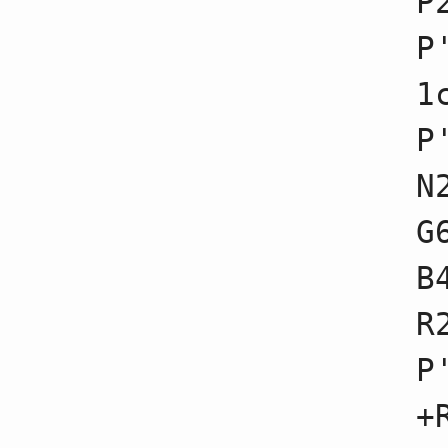
P
65
☗８八歩
66
☖２五歩不成
P
67
☗６五歩不成
68
☖５八歩
1
69
☗５八飛不成
70
☖５七歩
71
☗５七銀不成
P
72
☖６五桂不成
73
☗２四歩
N
74
☖１三金不成
75
☗２五桂不成
76
☖７七桂成
G
77
☗７七桂不成
78
☖３二歩
B
79
☗６六銀不成
80
☖４九角
81
☗３三歩成
R
82
☖３三桂不成
83
☗１三桂成
P
84
☖１三角不成
85
☗６四歩
86
☖６四金不成
+
87
☗２三桂
88
☖４一玉不成