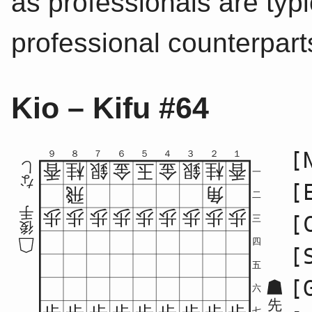
as professionals are typic
professional counterpart
Kio – Kifu #64
[
９
８
７
６
５
４
３
２
１
し
香
桂
銀
金
玉
金
銀
桂
香
一
な
[
飛
角
二
手
歩
歩
歩
歩
歩
歩
歩
歩
歩
[
三
後
四
[
五
[
六
先
七