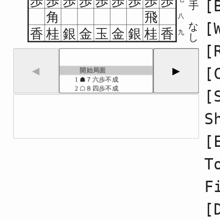
歩
歩
歩
歩
歩
歩
歩
歩
歩
[
手
角
飛
八
[
な
香
桂
銀
金
玉
金
銀
桂
香
九
し
[
[
◀
▶
開始局面
1
☗７六歩不成
2
☖８四歩不成
[
3
☗６八銀不成
4
☖３四歩不成
S
5
☗７七銀不成
6
☖６二銀不成
7
☗５六歩不成
[
8
☖５四歩不成
9
☗４八銀不成
T
10
☖４二銀不成
11
☗５八金不成
12
☖３二金不成
F
13
☗６六歩不成
14
☖４一玉不成
[
15
☗６七金不成
16
☖７四歩不成