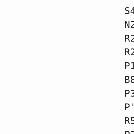
41
☗５九飛不成
S
42
☖６三金不成
43
☗９六歩不成
44
☖９四歩不成
N
45
☗１六歩不成
46
☖１四歩不成
R
47
☗６八銀不成
48
☖８五歩不成
49
☗７七角不成
R
50
☖３一玉不成
51
☗３五歩不成
P
52
☖６五歩不成
53
☗３四歩不成
54
☖８六歩不成
B
55
☗８六歩不成
56
☖８五歩
P
57
☗２四歩
58
☖２四歩不成
59
☗２三歩
P
60
☖２三金不成
61
☗２五歩
R
62
☖８一飛不成
63
☗３五銀不成
64
☖８六歩不成