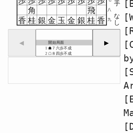
歩
歩
歩
歩
歩
歩
歩
歩
歩
[
手
角
飛
八
[
な
香
桂
銀
金
玉
金
銀
桂
香
九
し
[
[
◀
▶
開始局面
1
☗７六歩不成
2
☖８四歩不成
b
3
☗６八銀不成
4
☖３四歩不成
[
5
☗７七銀不成
6
☖６二銀不成
7
☗４八銀不成
A
8
☖５四歩不成
9
☗５六歩不成
[
10
☖４二銀不成
11
☗７八金不成
12
☖３二金不成
M
13
☗６九玉不成
14
☖４一玉不成
[
15
☗５八金不成
16
☖５二金不成