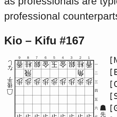
as professionals are typic
professional counterpart
Kio – Kifu #167
[
９
８
７
６
５
４
３
２
１
し
香
桂
銀
金
玉
金
銀
桂
香
一
な
[
飛
角
二
手
歩
歩
歩
歩
歩
歩
歩
歩
歩
[
三
後
四
[
五
[
六
先
七