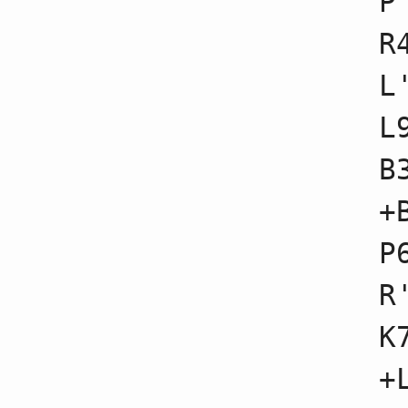
P
65
☗１七歩
66
☖９五歩不成
R
67
☗１六歩不成
68
☖８五歩不成
L
69
☗４九飛不成
70
☖９三香
71
☗６五歩不成
L
72
☖５三角不成
73
☗８四香
B
74
☖９六歩不成
75
☗９六銀不成
76
☖９六香不成
+
77
☗９六香不成
78
☖９六香不成
P
79
☗８三香成
80
☖７一飛不成
81
☗９三角成
R
82
☖３一玉不成
83
☗２四桂
K
84
☖３三金不成
85
☗７一馬不成
86
☖７一銀不成
+
87
☗１二桂成
88
☖６六香