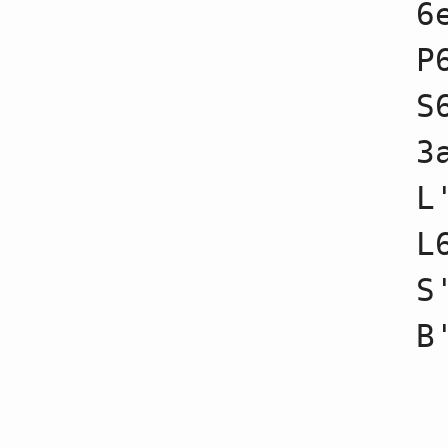
6
89
☗６四歩不成
90
☖９九角
91
☗７九玉不成
P
92
☖９八香成
93
☗６一飛
S
94
☖３二玉不成
95
☗２一飛成
3
96
☖４二玉不成
97
☗６八玉不成
98
☖６四歩不成
L
99
☗７三成香不成
100
☖６二銀不成
L
101
☗７二成香不成
102
☖８八成香不成
103
☗７七金不成
S
104
☖６五歩不成
105
☗５八玉不成
106
☖６七香成
107
☗６七金不成
108
☖６六歩不成
109
☗６八金不成
110
☖６七銀
111
☗４八玉不成
112
☖６八銀不成