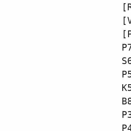
17
☗７九角不成
[
18
☖３三銀不成
19
☗３六歩不成
[
20
☖３一角不成
21
☗３五歩不成
22
☖３五歩不成
[
23
☗３五角不成
24
☖４四歩不成
P
25
☗４六歩不成
26
☖７四歩不成
S
27
☗６六歩不成
28
☖７二飛不成
29
☗６七金不成
P
30
☖６四角不成
31
☗４七銀不成
K
32
☖４三金不成
33
☗４八飛不成
34
☖３四銀不成
B
35
☗２六角不成
36
☖３五歩
P
37
☗７九玉不成
38
☖２四歩不成
39
☗１六歩不成
P
40
☖２五歩不成