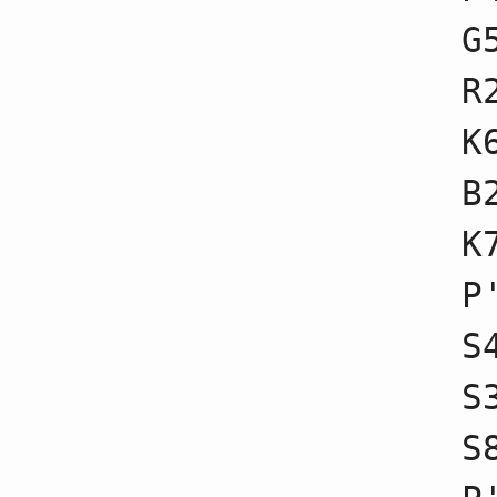
41
☗１七角不成
G
42
☖１四歩不成
43
☗１八香不成
44
☖７三桂不成
R
45
☗８八玉不成
46
☖８五桂不成
K
47
☗８六銀不成
48
☖９四歩不成
49
☗３六歩
B
50
☖１五歩不成
51
☗１五歩不成
K
52
☖３六歩不成
53
☗３六銀不成
54
☖１五香不成
P
55
☗３九角不成
56
☖３五歩
S
57
☗４七銀不成
58
☖１七歩
59
☗１七香不成
S
60
☖９七桂成
61
☗９七銀不成
S
62
☖１六歩
63
☗１六香不成
64
☖１六香不成