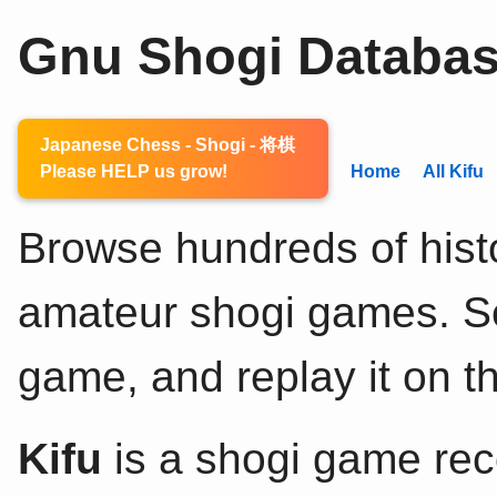
Gnu Shogi Databa
Japanese Chess - Shogi - 将棋
Please HELP us grow!
Home
All Kifu
Browse hundreds of histo
amateur shogi games. Sel
game, and replay it on th
Kifu
is a shogi game rec