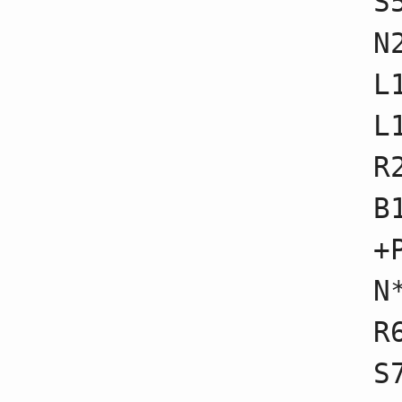
S
65
☗３九飛不成
66
☖３八歩
N
67
☗２九飛不成
68
☖５四歩不成
L
69
☗６七銀不成
70
☖２二金不成
71
☗１三歩
L
72
☖１三香不成
73
☗１三桂成
R
74
☖１三馬不成
75
☗１八香
76
☖３五馬不成
B
77
☗１五香不成
78
☖１八歩
+
79
☗１八香不成
80
☖１七歩
81
☗１七香不成
N
82
☖１七馬不成
83
☗１三歩
R
84
☖３二金不成
85
☗６九飛不成
86
☖３四銀不成
S
87
☗１二歩成
88
☖４三金不成