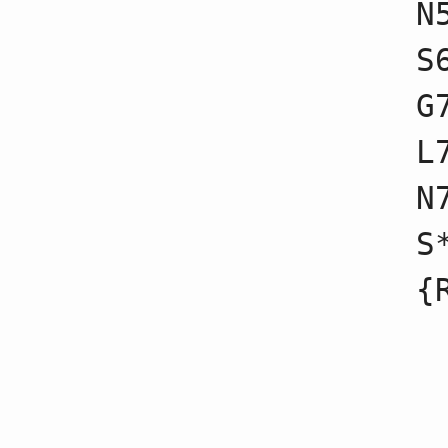
N
89
☗２二角成
90
☖４二玉不成
91
☗２一と不成
S
92
☖７四香
93
☗３一と不成
G
94
☖５五桂
95
☗３二と不成
L
96
☖５二玉不成
97
☗５六桂
98
☖６七桂不成
N
99
☗６七金不成
100
☖５八銀
S
101
☗６八飛不成
102
☖６七銀成
103
☗６七飛不成
104
☖７六歩不成
105
☗６八銀不成
106
☖７七金
107
☗７一銀
108
☖７二飛不成
109
☗４四桂不成
110
☖４四金不成
111
☗７七桂不成
112
☖７七歩成