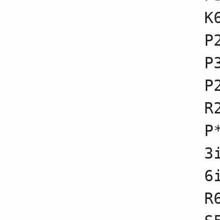
41
☗３五歩不成
K
42
☖４四銀不成
43
☗１五歩不成
44
☖１五歩不成
P
45
☗２四歩不成
46
☖２四歩不成
P
47
☗７五歩不成
48
☖７五歩不成
49
☗２四飛不成
P
50
☖２三歩
51
☗２九飛不成
R
52
☖６三金不成
53
☗１二歩
54
☖１二香不成
P
55
☗３四歩不成
56
☖３八角
3
57
☗３九飛不成
58
☖２七角成
59
☗１一角
6
60
☖２八馬不成
61
☗６九飛不成
R
62
☖４三銀不成
63
☗２五桂不成
64
☖４六馬不成