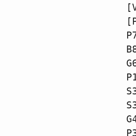
17
☗３八銀不成
[
18
☖１四歩不成
19
☗４六歩不成
[
20
☖６四歩不成
21
☗４七銀不成
22
☖６三銀不成
P
23
☗６六歩不成
24
☖４四歩不成
B
25
☗５八金不成
26
☖５二金不成
G
27
☗６八玉不成
28
☖４一玉不成
29
☗３六歩不成
P
30
☖７四歩不成
31
☗５六銀不成
S
32
☖５四銀不成
33
☗７九玉不成
34
☖３一玉不成
S
35
☗３七桂不成
36
☖７三桂不成
G
37
☗２五歩不成
38
☖３三銀不成
39
☗４五歩不成
P
40
☖４五歩不成