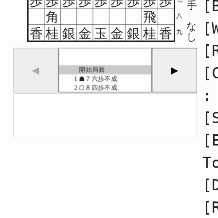
歩
歩
歩
歩
歩
歩
歩
歩
歩
[
手
角
飛
八
[
な
香
桂
銀
金
玉
金
銀
桂
香
九
し
[
[
◀
▶
開始局面
1
☗７六歩不成
2
☖８四歩不成
:
3
☗２六歩不成
4
☖８五歩不成
[
5
☗７七角不成
6
☖３四歩不成
7
☗８八銀不成
[
8
☖３二金不成
9
☗７八金不成
T
10
☖７七角成
11
☗７七銀不成
12
☖４二銀不成
[
13
☗１六歩不成
14
☖９四歩不成
[
15
☗９六歩不成
16
☖７二銀不成