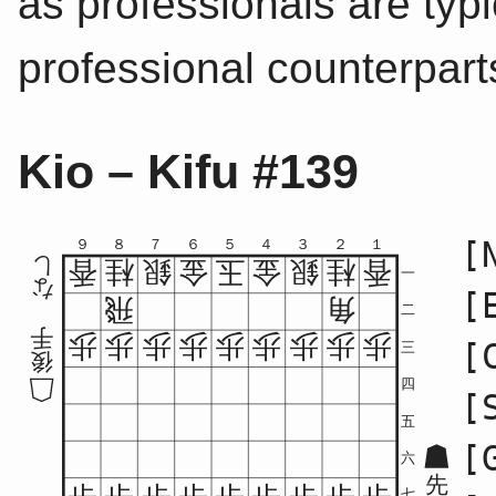
as professionals are typic
professional counterpart
Kio – Kifu #139
[
９
８
７
６
５
４
３
２
１
し
香
桂
銀
金
玉
金
銀
桂
香
一
な
[
飛
角
二
手
歩
歩
歩
歩
歩
歩
歩
歩
歩
[
三
後
四
[
五
[
六
先
七