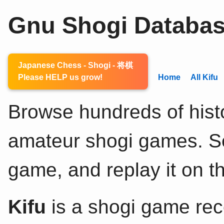
Gnu Shogi Databa
Japanese Chess - Shogi - 将棋
Please HELP us grow!
Home
All Kifu
Browse hundreds of histo
amateur shogi games. Sel
game, and replay it on th
Kifu
is a shogi game rec