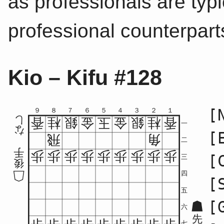
as professionals are typic
professional counterpart
Kio – Kifu #128
[
９
８
７
６
５
４
３
２
１
し
香
桂
銀
金
玉
金
銀
桂
香
一
な
[
飛
角
二
手
歩
歩
歩
歩
歩
歩
歩
歩
歩
[
三
後
四
[
五
[
六
先
七