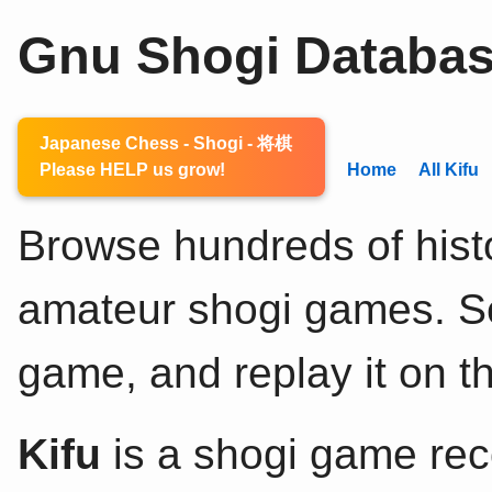
Gnu Shogi Databa
Japanese Chess - Shogi - 将棋
Please HELP us grow!
Home
All Kifu
Browse hundreds of histo
amateur shogi games. Sel
game, and replay it on th
Kifu
is a shogi game rec