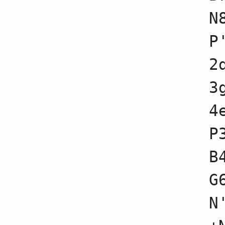
41
☗２四歩不成
N
42
☖２四歩不成
43
☗２四角不成
44
☖４四角不成
P
45
☗３七桂不成
46
☖３三銀不成
2
47
☗５七角不成
48
☖８二飛不成
49
☗４五桂不成
3
50
☖２六歩
51
☗４六角不成
4
52
☖８八歩
53
☗７九玉不成
54
☖３五歩不成
P
55
☗２六飛不成
56
☖３四銀不成
B
57
☗５三桂成
58
☖５三角不成
59
☗２二歩
G
60
☖２二金不成
61
☗６四銀
N
62
☖６四金不成
63
☗６四歩不成
64
☖８九歩成