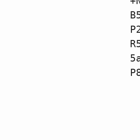
+
65
☗８九玉不成
66
☖９五桂
B
67
☗６三歩成
68
☖８七桂成
P
69
☗８八歩
70
☖８八成桂不成
71
☗８八金不成
R
72
☖８七歩
73
☗９八金不成
5
74
☖９七角成
75
☗８五歩
76
☖２五歩
77
☗９七金不成
78
☖２六歩不成
79
☗８七金不成
80
☖５八飛
81
☗６八歩
82
☖４八飛成
83
☗７三角成
84
☖９二飛不成
85
☗５一馬不成
86
☖３三金不成
87
☗３五歩不成
88
☖８六歩