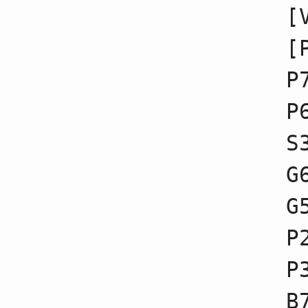
17
☗６七金不成
[
18
☖５二金不成
19
☗７七銀不成
[
20
☖６四歩不成
21
☗２六歩不成
22
☖７三桂不成
P
23
☗２五歩不成
24
☖８五歩不成
P
25
☗３六歩不成
26
☖５三銀不成
S
27
☗７九角不成
28
☖６五歩不成
29
☗４六角不成
G
30
☖６六歩不成
31
☗６六銀不成
G
32
☖６三金不成
33
☗７七桂不成
34
☖８六歩不成
P
35
☗８六歩不成
36
☖８六飛不成
P
37
☗８七歩
38
☖８四飛不成
39
☗６五歩
B
40
☖３一玉不成