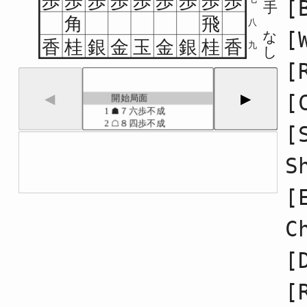
歩
歩
歩
歩
歩
歩
歩
歩
歩
[
手
角
飛
八
[
な
香
桂
銀
金
玉
金
銀
桂
香
九
し
[
[
◀
▶
開始局面
1
☗７六歩不成
2
☖８四歩不成
[
3
☗６八銀不成
4
☖３四歩不成
S
5
☗６六歩不成
6
☖６二銀不成
7
☗５六歩不成
[
8
☖５四歩不成
9
☗４八銀不成
C
10
☖４二銀不成
11
☗５八金不成
12
☖３二金不成
[
13
☗７八金不成
14
☖４一玉不成
[
15
☗６九玉不成
16
☖７四歩不成