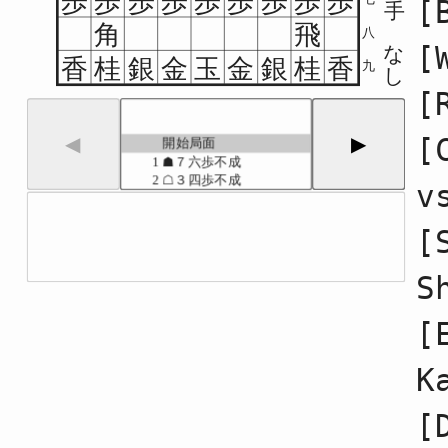
歩
歩
歩
歩
歩
歩
歩
歩
歩
[
手
角
飛
八
[
な
香
桂
銀
金
玉
金
銀
桂
香
九
し
[
[
◀
▶
開始局面
1
☗７六歩不成
2
☖３四歩不成
v
3
☗２六歩不成
4
☖４四歩不成
[
5
☗２五歩不成
6
☖３三角不成
7
☗４八銀不成
S
8
☖２二飛不成
9
☗６八玉不成
[
10
☖６二玉不成
11
☗７八玉不成
12
☖４二銀不成
K
13
☗７七角不成
14
☖７二玉不成
[
15
☗８八玉不成
16
☖４三銀不成