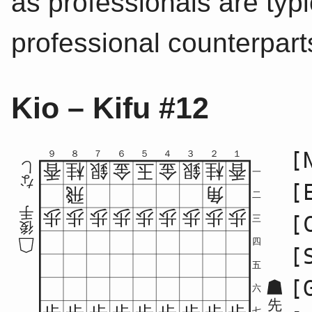
as professionals are typic
professional counterpart
Kio – Kifu #12
[
９
８
７
６
５
４
３
２
１
し
香
桂
銀
金
玉
金
銀
桂
香
一
な
[
飛
角
二
手
歩
歩
歩
歩
歩
歩
歩
歩
歩
[
三
後
四
[
五
[
六
先
七