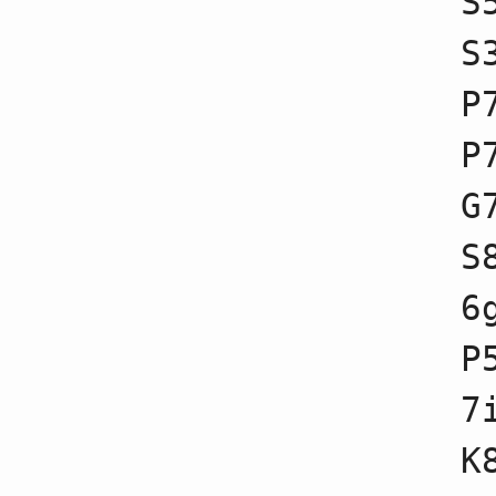
S
65
☗４四銀不成
66
☖２七歩成
S
67
☗３三銀不成
68
☖２五飛不成
P
69
☗４四銀成
70
☖３八と不成
71
☗７六歩
P
72
☖２九飛成
73
☗７五歩不成
G
74
☖５五桂
75
☗７六金不成
76
☖１九龍不成
S
77
☗７四歩不成
78
☖８四角不成
6
79
☗７五桂
80
☖７五角不成
81
☗７五金不成
P
82
☖６九龍不成
83
☗６八飛不成
7
84
☖７七歩
85
☗７七銀不成
86
☖７八龍不成
K
87
☗７八飛不成
88
☖６七桂成