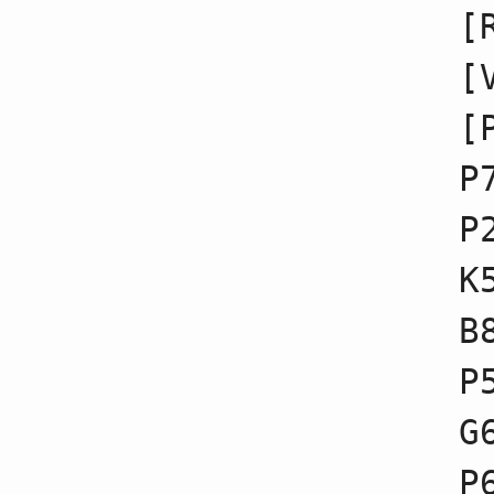
17
☗５六歩不成
[
18
☖８二玉不成
19
☗９八香不成
[
20
☖３二金不成
21
☗７八金不成
22
☖７二金不成
[
23
☗４六歩不成
24
☖５四銀不成
P
25
☗６六歩不成
26
☖２四歩不成
P
27
☗２四歩不成
28
☖２四飛不成
29
☗２六歩
K
30
☖７四歩不成
31
☗９九玉不成
B
32
☖５一角不成
33
☗５七銀不成
34
☖３三桂不成
P
35
☗５八金不成
36
☖７三角不成
G
37
☗８八銀不成
38
☖２一飛不成
39
☗８六角不成
P
40
☖４二金不成