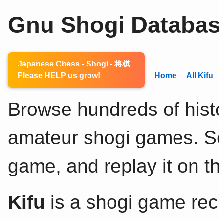
Gnu Shogi Databa
Japanese Chess - Shogi - 将棋
Please HELP us grow!
Home
All Kifu
Browse hundreds of histo
amateur shogi games. Sel
game, and replay it on th
Kifu
is a shogi game rec