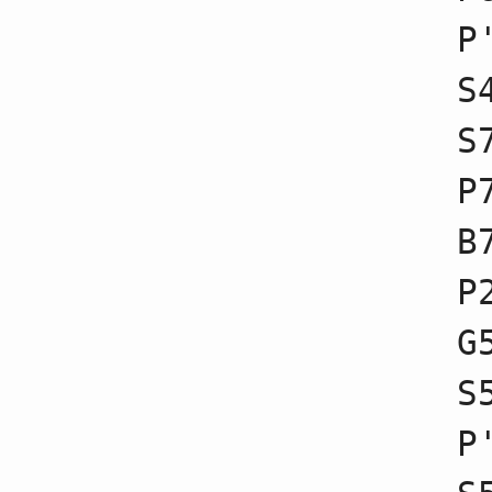
41
☗７五歩不成
P
42
☖７五歩不成
43
☗７五角不成
44
☖７四歩
S
45
☗８六角不成
46
☖５二金不成
S
47
☗２五歩不成
48
☖４五歩不成
49
☗２四歩不成
P
50
☖２五歩
51
☗５五歩不成
B
52
☖５五角不成
53
☗６七金不成
54
☖７三角不成
P
55
☗４五歩不成
56
☖２四飛不成
G
57
☗５六銀不成
58
☖６四歩不成
59
☗５八飛不成
S
60
☖２六歩不成
61
☗７五歩
P
62
☖７五歩不成
63
☗５五銀不成
64
☖６三金不成