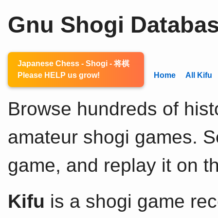
Gnu Shogi Databa
Japanese Chess - Shogi - 将棋
Please HELP us grow!
Home
All Kifu
Browse hundreds of histo
amateur shogi games. Sel
game, and replay it on th
Kifu
is a shogi game rec