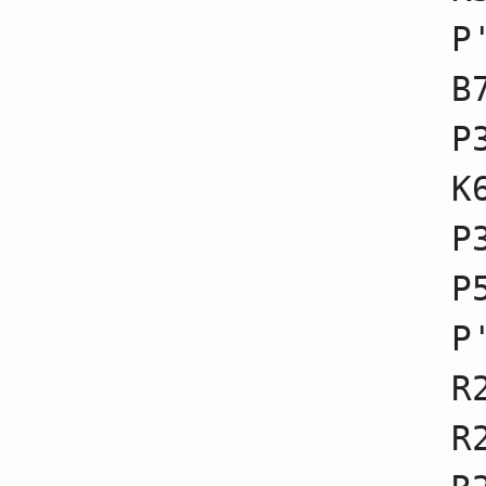
41
☗７九玉不成
P
42
☖１四歩不成
43
☗１六歩不成
44
☖５五歩
B
45
☗３五歩不成
46
☖３五歩不成
P
47
☗１五歩不成
48
☖１五歩不成
49
☗５五歩不成
K
50
☖１六歩不成
51
☗１四歩
P
52
☖１四香不成
53
☗２四歩
54
☖１七歩成
P
55
☗２六飛不成
56
☖２四歩不成
P
57
☗２四飛不成
58
☖１三歩
59
☗２五飛不成
R
60
☖２四歩
61
☗２四飛不成
R
62
☖３六歩不成
63
☗２五桂不成
64
☖２三歩