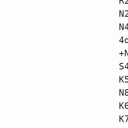
R
65
☗３四飛不成
66
☖４五銀不成
N
67
☗３三歩
68
☖３三桂不成
N
69
☗３三桂不成
70
☖５一玉不成
71
☗４四桂
4
72
☖３四銀不成
73
☗５二桂成
+
74
☖５二金不成
75
☗２一桂成
76
☖４四角不成
S
77
☗８八玉不成
78
☖４九飛
K
79
☗５七銀不成
80
☖３五銀不成
81
☗２二成桂不成
N
82
☖４六銀不成
83
☗３二成桂不成
K
84
☖５七銀成
85
☗５七金不成
86
☖８五桂不成
K
87
☗４一飛
88
☖６二玉不成