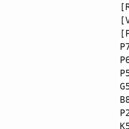
17
☗７九角不成
[
18
☖６四歩不成
19
☗７八金不成
[
20
☖６三銀不成
21
☗２六歩不成
22
☖５二飛不成
[
23
☗２五歩不成
24
☖７三桂不成
P
25
☗６九玉不成
26
☖５五歩不成
P
27
☗５五歩不成
28
☖５五角不成
29
☗５六歩
P
30
☖２二角不成
31
☗２四歩不成
G
32
☖２四歩不成
33
☗２四角不成
34
☖２三歩
B
35
☗４六角不成
36
☖５三銀不成
P
37
☗３六歩不成
38
☖４四銀不成
39
☗３七桂不成
K
40
☖６二金不成