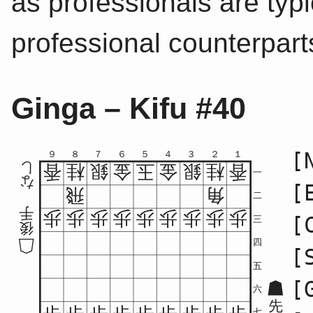
as professionals are typic
professional counterpart
Ginga – Kifu #40
[
９
８
７
６
５
４
３
２
１
し
香
桂
銀
金
玉
金
銀
桂
香
一
な
[
飛
角
二
手
歩
歩
歩
歩
歩
歩
歩
歩
歩
[
三
後
四
[
五
[
六
先
七