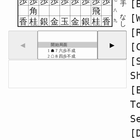
歩
歩
歩
歩
歩
歩
歩
歩
歩
[
手
角
飛
八
[
な
香
桂
銀
金
玉
金
銀
桂
香
九
し
[
[
◀
▶
開始局面
1
☗７六歩不成
2
☖８四歩不成
[
3
☗６八銀不成
4
☖３四歩不成
S
5
☗６六歩不成
6
☖６二銀不成
7
☗４八銀不成
[
8
☖５四歩不成
9
☗５六歩不成
T
10
☖４二銀不成
11
☗５八金不成
12
☖３二金不成
S
13
☗６七金不成
14
☖４一玉不成
[
15
☗７七銀不成
16
☖７四歩不成